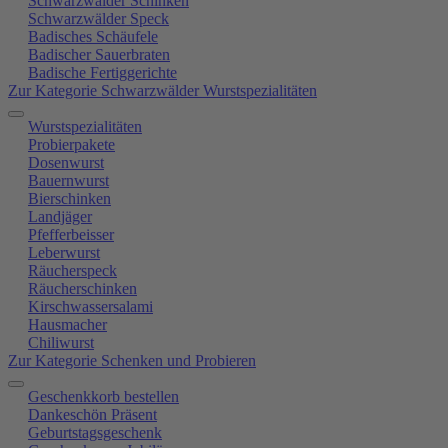
Schwarzwälder Schinken
Schwarzwälder Speck
Badisches Schäufele
Badischer Sauerbraten
Badische Fertiggerichte
Zur Kategorie Schwarzwälder Wurstspezialitäten
Wurstspezialitäten
Probierpakete
Dosenwurst
Bauernwurst
Bierschinken
Landjäger
Pfefferbeisser
Leberwurst
Räucherspeck
Räucherschinken
Kirschwassersalami
Hausmacher
Chiliwurst
Zur Kategorie Schenken und Probieren
Geschenkkorb bestellen
Dankeschön Präsent
Geburtstagsgeschenk