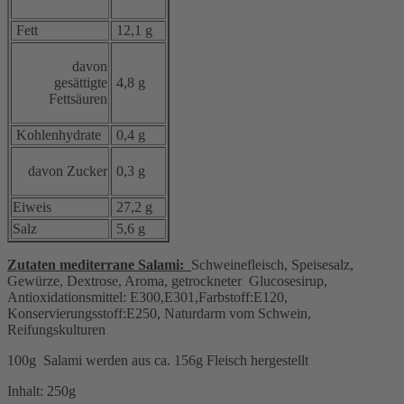
Fett
12,1 g
davon
gesättigte
4,8 g
Fettsäuren
Kohlenhydrate
0,4 g
davon Zucker
0,3 g
Eiweis
27,2 g
Salz
5,6 g
Zutaten mediterrane Salami:
Schweinefleisch, Speisesalz,
Gewürze, Dextrose, Aroma, getrockneter Glucosesirup,
Antioxidationsmittel: E300,E301,Farbstoff:E120,
Konservierungsstoff:E250, Naturdarm vom Schwein,
Reifungskulturen
100g Salami werden aus ca. 156g Fleisch hergestellt
Inhalt: 250g