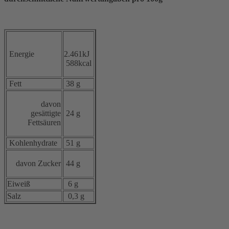
Energie
2.461kJ
588kcal
Fett
38 g
davon
gesättigte
24 g
Fettsäuren
Kohlenhydrate
51 g
davon Zucker
44 g
Eiweiß
6 g
Salz
0,3 g