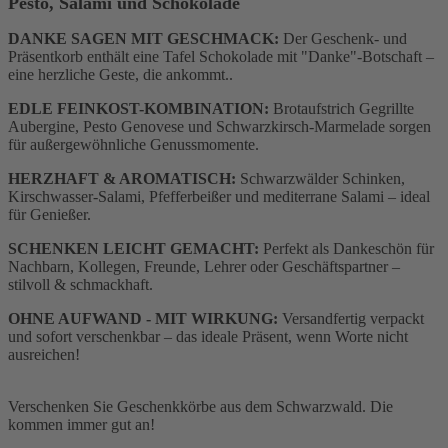
Pesto, Salami und Schokolade
DANKE SAGEN MIT GESCHMACK:
Der Geschenk- und
Präsentkorb enthält eine Tafel Schokolade mit "Danke"-Botschaft –
eine herzliche Geste, die ankommt.
.
EDLE FEINKOST-KOMBINATION:
Brotaufstrich Gegrillte
Aubergine, Pesto Genovese und Schwarzkirsch-Marmelade sorgen
für außergewöhnliche Genussmomente
.
HERZHAFT & AROMATISCH:
Schwarzwälder Schinken,
Kirschwasser-Salami, Pfefferbeißer und mediterrane Salami – ideal
für Genießer
.
SCHENKEN LEICHT GEMACHT:
Perfekt als Dankeschön für
Nachbarn, Kollegen, Freunde, Lehrer oder Geschäftspartner –
stilvoll & schmackhaft
.
OHNE AUFWAND - MIT WIRKUNG:
Versandfertig verpackt
und sofort verschenkbar – das ideale Präsent, wenn Worte nicht
ausreichen
!
Verschenken Sie Geschenkkörbe aus dem Schwarzwald. Die
kommen immer gut an!