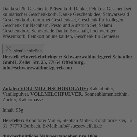
Dankeschön Geschenk, Präsentkorb Danke, Feinkost Geschenkset,
kulinarischer Geschenkkorb, Danke Geschenkidee, Schwarzwald
Geschenkkorb, Gourmet Geschenkset, Geschenk für Kollegen,
Geschenk für Nachbarn, Pesto und Aufstrich Set, Salami
Geschenkbox, Schokolade Danke Botschaft, hochwertiger
Präsentkorb, Feinkost online kaufen, Geschenk für Genießer
Menü schließen
Hersteller/Inverkehrbringer: Schwarzwaldmetzgerei Schaufler
GmbH, Zeller Str. 25, 77654 Offenburg,
info@schwarzwaldmetzgerei.com
Zutaten VOLLMILCHSCHOKOLADE:
Kakaobutter,
Vanillepulver,
VOLLMILCHPULVER
, Sonnenblumenlecithin,
Zucker, Kakaomasse
Inhalt: 95g
Hersteller:
Konditorei Müller, Stephan Müller, Konditormeister, Tal
31, 77770 Durbach, E-Mail: info@suessevielfalt.de
durchschnittliche Nährwertangaben pro 100g