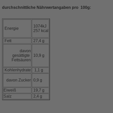
durchschnittliche Nährwertangaben pro 100g:
1074kJ
Energie
257 kcal
Fett
27,4 g
davon
gesättigte
10,9 g
Fettsäuren
Kohlenhydrate
1,1 g
davon Zucker
0,9 g
Eiweiß
19,7 g
Salz
2,4 g