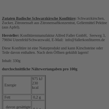
Zutaten Badische Schwarzkirsche Konfitüre
:
Schwarzkirschen,
Zucker, Zitronensaft aus Zitronensaftkonzentrat, Geliermittel Pektine
(aus Apfel).
Hersteller:
Konfitürenmanufaktur Alfred Faller GmbH, Seeweg 3,
79694 Utzenfeld/Schwarzwald, E-Mail:
info@fallerkonfitueren.de
Diese Konfitüre ist eine Naturprodukt und kann Kirschsteine oder
Teile davon enthalten. Nach dem Öffnen gekühlt lagern!
Inhalt: 330g
durchschnittliche Nährwertangaben pro 100g
975 kJ
230
Energie
kcal
Fett
0,2 g
davon gesättigte