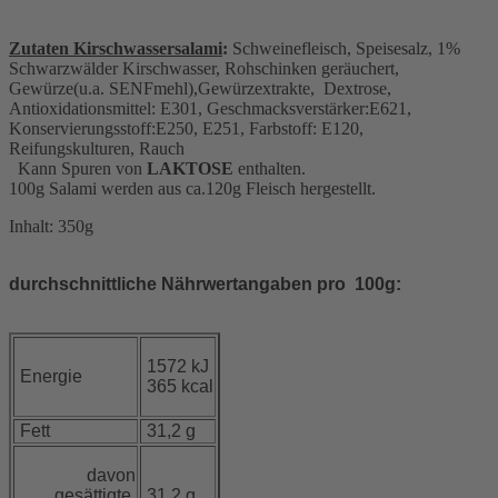
Zutaten Kirschwassersalami
:
Schweinefleisch, Speisesalz, 1%
Schwarzwälder Kirschwasser, Rohschinken geräuchert,
Gewürze(u.a. SENFmehl),Gewürzextrakte, Dextrose,
Antioxidationsmittel: E301, Geschmacksverstärker:E621,
Konservierungsstoff:E250, E251, Farbstoff: E120,
Reifungskulturen, Rauch
Kann Spuren von
LAKTOSE
enthalten.
100g Salami werden aus ca.120g Fleisch hergestellt.
Inhalt: 350g
durchschnittliche Nährwertangaben pro 100g:
1572 kJ
Energie
365 kcal
Fett
31,2 g
davon
gesättigte
31,2 g