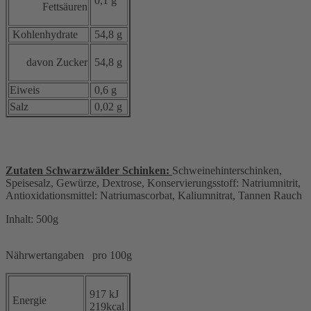
0,1 g
Fettsäuren
Kohlenhydrate
54,8 g
davon Zucker
54,8 g
Eiweis
0,6 g
Salz
0,02 g
Zutaten Schwarzwälder Schinken:
Schweinehinterschinken,
Speisesalz, Gewürze, Dextrose, Konservierungsstoff: Natriumnitrit,
Antioxidationsmittel: Natriumascorbat, Kaliumnitrat, Tannen Rauch
Inhalt: 500g
Nährwertangaben pro 100g
917 kJ
Energie
219kcal