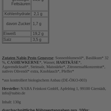
Fettsäuren
Kohlenhydrate
2,1 g
davon Zucker
1,7 g
Eiweiß
19,2 g
Salz
3,5 g
Zutaten Nabio Pesto Genovese
: Sonnenblumenöl*, Basilikum* 32
%,
CASHEWKERNE
*, Wasser,
HARTKÄSE
*,
Agavendicksaft*, Steinsalz, Maisstärke*, Zitronensaftkonzentrat*,
natives Olivenöl* extra, Knoblauch*, Pfeffer*
*aus kontrolliert biologischem Anbau (DE-ÖKO-003)
Hersteller:
NABA Feinkost GmbH, Apfelring 1, 99100 Gierstädt,
info@nabio.de
Inhalt: 130g
durchschnittliche Nährwertangaben pro 100g: