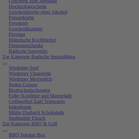
Geschenk zum Jubiläum
Hochzeitsgeschenk
Geschenkkörbe ohne Alkohol
Präsentkörbe
Fresskorb
Geschenkkartons
Proviant
Historische Kochbücher
Firmengeschenke
Badische Souvenirs
Zur Kategorie Badische Spezialitäten
Wiedemer Senf
Wiedemer Vinaigrette
Wiedemer Meerrettich
Baden Genuss
Brotbackmischungen
Faller Konfitüre und Marmelade
Geflügelhof Zapf Teigwaren
Imkerhonig
Müller Durbach Schokolade
Stadtmühle Elzach
Zur Kategorie BBQ & Grill
BBQ Smoker Box