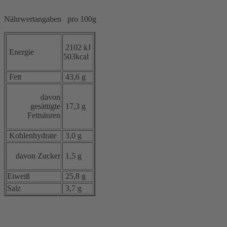
Nährwertangaben pro 100g
2102 kJ
Energie
503kcal
Fett
43,6 g
davon
gesättigte
17,3 g
Fettsäuren
Kohlenhydrate
3,0 g
davon Zucker
1,5 g
Eiweiß
25,8 g
Salz
3,7 g