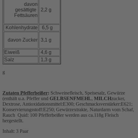
davon
gesättigte
2,2 g
Fettsäuren
Kohlenhydrate
6,5 g
davon Zucker
3,1 g
Eiweiß
4,6 g
Salz
1,3 g
g
Zutaten Pfefferbeißer
:
Schweinefleisch, Speisesalz, Gewürze
(enthält u.a. Pfeffer und
GELBSENFMEHL
,
MILCH
zucker,
Dextrose, Antioxidationsmittel:E300; Geschmacksverstärker:E621;
Konservierungsstoff:E250; Gewürzextrakte, Naturdarm vom Schaf,
Rauch Quid: 100 Pfefferbeißer werden aus ca.118g Fleisch
hergestellt.
Inhalt: 3 Paar