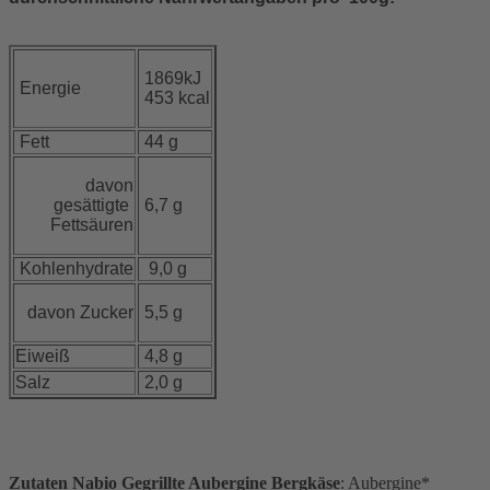
1869kJ
Energie
453 kcal
Fett
44 g
davon
gesättigte
6,7 g
Fettsäuren
Kohlenhydrate
9,0 g
davon Zucker
5,5 g
Eiweiß
4,8 g
Salz
2,0 g
Zutaten Nabio Gegrillte Aubergine Bergkäse
: Aubergine*