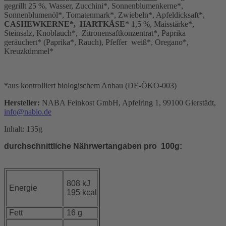
gegrillt 25 %, Wasser, Zucchini*, Sonnenblumenkerne*,
Sonnenblumenöl*, Tomatenmark*, Zwiebeln*, Apfeldicksaft*,
CASHEWKERNE*, HARTKÄSE
* 1,5 %, Maisstärke*,
Steinsalz, Knoblauch*, Zitronensaftkonzentrat*, Paprika
geräuchert* (Paprika*, Rauch), Pfeffer weiß*, Oregano*,
Kreuzkümmel*
*aus kontrolliert biologischem Anbau (DE-ÖKO-003)
Hersteller:
NABA Feinkost GmbH, Apfelring 1, 99100 Gierstädt,
info@nabio.de
Inhalt: 135g
durchschnittliche Nährwertangaben pro 100g:
808 kJ
Energie
195 kcal
Fett
16 g