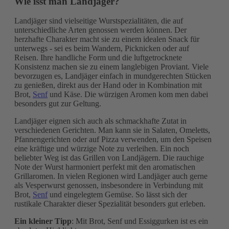
Wie isst man Landjäger?
Landjäger sind vielseitige Wurstspezialitäten, die auf
unterschiedliche Arten genossen werden können. Der
herzhafte Charakter macht sie zu einem idealen Snack für
unterwegs - sei es beim Wandern, Picknicken oder auf
Reisen. Ihre handliche Form und die luftgetrocknete
Konsistenz machen sie zu einem langlebigen Proviant. Viele
bevorzugen es, Landjäger einfach in mundgerechten Stücken
zu genießen, direkt aus der Hand oder in Kombination mit
Brot,
Senf
und Käse. Die würzigen Aromen kom men dabei
besonders gut zur Geltung.
Landjäger eignen sich auch als schmackhafte Zutat in
verschiedenen Gerichten. Man kann sie in Salaten, Omeletts,
Pfannengerichten oder auf Pizza verwenden, um den Speisen
eine kräftige und würzige Note zu verleihen. Ein noch
beliebter Weg ist das Grillen von Landjägern. Die rauchige
Note der Wurst harmoniert perfekt mit den aromatischen
Grillaromen. In vielen Regionen wird Landjäger auch gerne
als Vesperwurst genossen, insbesondere in Verbindung mit
Brot,
Senf
und eingelegtem Gemüse. So lässt sich der
rustikale Charakter dieser Spezialität besonders gut erleben.
Ein kleiner Tipp
: Mit Brot, Senf und Essiggurken ist es ein