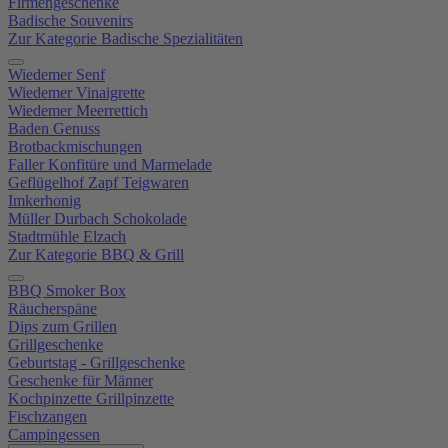
Firmengeschenke
Badische Souvenirs
Zur Kategorie Badische Spezialitäten
Wiedemer Senf
Wiedemer Vinaigrette
Wiedemer Meerrettich
Baden Genuss
Brotbackmischungen
Faller Konfitüre und Marmelade
Geflügelhof Zapf Teigwaren
Imkerhonig
Müller Durbach Schokolade
Stadtmühle Elzach
Zur Kategorie BBQ & Grill
BBQ Smoker Box
Räucherspäne
Dips zum Grillen
Grillgeschenke
Geburtstag - Grillgeschenke
Geschenke für Männer
Kochpinzette Grillpinzette
Fischzangen
Campingessen