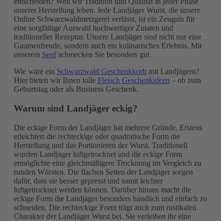
entscheiden? Weil wir Tradition und Qualität in jeder Phase
unserer Herstellung leben. Jede Landjäger Wurst, die unsere
Online Schwarzwaldmetzgerei verlässt, ist ein Zeugnis für
eine sorgfältige Auswahl hochwertiger Zutaten und
traditioneller Rezeptur. Unsere Landjäger sind nicht nur eine
Gaumenfreude, sondern auch ein kulinarisches Erlebnis. Mit
unserem
Senf
schmecken Sie besonders gut.
Wie wäre ein
Schwarzwald Geschenkkorb
mit Landjägern?
Hier bieten wir Ihnen tolle
Fleisch Geschenkideen
– ob zum
Geburtstag oder als Business Geschenk.
Warum sind Landjäger eckig?
Die eckige Form der Landjäger hat mehrere Gründe. Erstens
erleichtert die rechteckige oder quadratische Form die
Herstellung und das Portionieren der Wurst. Traditionell
wurden Landjäger luftgetrocknet und die eckige Form
ermöglichte eine gleichmäßigere Trocknung im Vergleich zu
runden Würsten. Die flachen Seiten der Landjäger sorgen
dafür, dass sie besser gepresst und somit leichter
luftgetrocknet werden können. Darüber hinaus macht die
eckige Form die Landjäger besonders handlich und einfach zu
schneiden. Die rechteckige Form trägt auch zum rustikalen
Charakter der Landjäger Wurst bei. Sie verleihen ihr eine