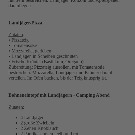
mit Senf bestreichen. Landjäger, Rotkohl und Apfelspalten
darauflegen.
Landjäger-Pizza
Zutaten
:
• Pizzateig
• Tomatensoße
• Mozzarella, gerieben
• Landjäger, in Scheiben geschnitten
• Frische Kräuter (Basilikum, Oregano)
Zubereitung
: Pizzateig ausrollen, mit Tomatensoße
bestreichen. Mozzarella, Landjäger und Kräuter darauf
verteilen. Im Ofen backen, bis der Teig knusprig ist.
Bohneneintopf mit Landjägern - Camping Abend
Zutaten
:
4 Landjäger
2 große Zwiebeln
2 Zehen Knoblauch
2 Paprikaschoten, gelb und rot