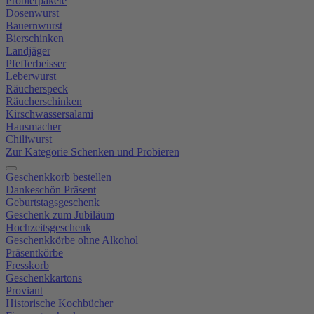
Probierpakete
Dosenwurst
Bauernwurst
Bierschinken
Landjäger
Pfefferbeisser
Leberwurst
Räucherspeck
Räucherschinken
Kirschwassersalami
Hausmacher
Chiliwurst
Zur Kategorie Schenken und Probieren
Geschenkkorb bestellen
Dankeschön Präsent
Geburtstagsgeschenk
Geschenk zum Jubiläum
Hochzeitsgeschenk
Geschenkkörbe ohne Alkohol
Präsentkörbe
Fresskorb
Geschenkkartons
Proviant
Historische Kochbücher