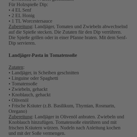
Für Holzspieße Dip:
• 4 EL Senf
• 2 EL Honig
• 1 TL Worcestersauce
Zubereitung
: Landjäger, Tomaten und Zwiebeln abwechselnd
auf die Spieße stecken. Die Zutaten für den Dip verrühren.
Die Spieße grillen oder in einer Pfanne braten. Mit dem Senf-
Dip servieren.
Landjäger-Pasta in Tomatensoße
Zutaten
:
• Landjäger, in Scheiben geschnitten
• Linguine oder Spaghetti
• Tomatensoße
• Zwiebeln, gehackt
• Knoblauch, gehackt
• Olivenöl
• Frische Kräuter (z.B. Basilikum, Thymian, Rosmarin,
Oregano)
Zubereitung
: Landjäger in Olivenöl anbraten. Zwiebeln und
Knoblauch hinzufügen. Tomatensoße einrühren und mit
frischen Kräutern würzen. Nudeln nach Anleitung kochen
und mit der Soße vermengen.