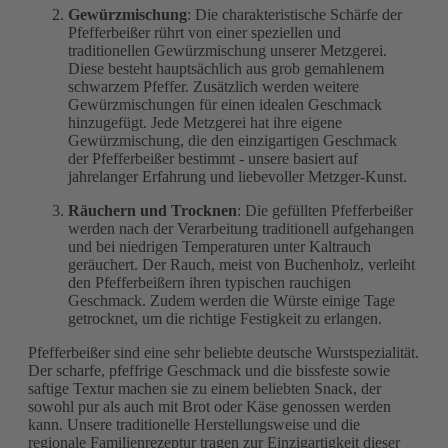
Gewürzmischung
: Die charakteristische Schärfe der
Pfefferbeißer rührt von einer speziellen und
traditionellen Gewürzmischung unserer Metzgerei.
Diese besteht hauptsächlich aus grob gemahlenem
schwarzem Pfeffer. Zusätzlich werden weitere
Gewürzmischungen für einen idealen Geschmack
hinzugefügt. Jede Metzgerei hat ihre eigene
Gewürzmischung, die den einzigartigen Geschmack
der Pfefferbeißer bestimmt - unsere basiert auf
jahrelanger Erfahrung und liebevoller Metzger-Kunst.
Räuchern und Trocknen
: Die gefüllten Pfefferbeißer
werden nach der Verarbeitung traditionell aufgehangen
und bei niedrigen Temperaturen unter Kaltrauch
geräuchert. Der Rauch, meist von Buchenholz, verleiht
den Pfefferbeißern ihren typischen rauchigen
Geschmack. Zudem werden die Würste einige Tage
getrocknet, um die richtige Festigkeit zu erlangen.
Pfefferbeißer sind eine sehr beliebte deutsche Wurstspezialität.
Der scharfe, pfeffrige Geschmack und die bissfeste sowie
saftige Textur machen sie zu einem beliebten Snack, der
sowohl pur als auch mit Brot oder Käse genossen werden
kann. Unsere traditionelle Herstellungsweise und die
regionale Familienrezeptur tragen zur Einzigartigkeit dieser