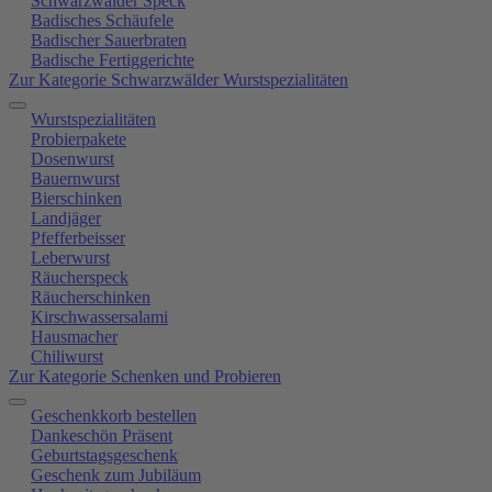
Schwarzwälder Speck
Badisches Schäufele
Badischer Sauerbraten
Badische Fertiggerichte
Zur Kategorie Schwarzwälder Wurstspezialitäten
Wurstspezialitäten
Probierpakete
Dosenwurst
Bauernwurst
Bierschinken
Landjäger
Pfefferbeisser
Leberwurst
Räucherspeck
Räucherschinken
Kirschwassersalami
Hausmacher
Chiliwurst
Zur Kategorie Schenken und Probieren
Geschenkkorb bestellen
Dankeschön Präsent
Geburtstagsgeschenk
Geschenk zum Jubiläum