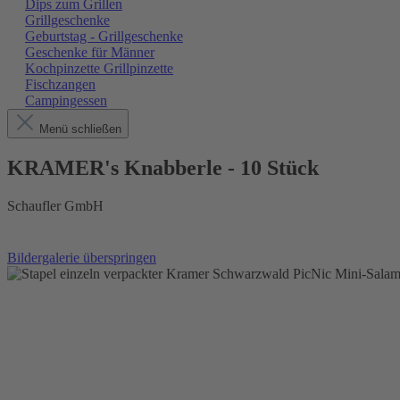
Dips zum Grillen
Grillgeschenke
Geburtstag - Grillgeschenke
Geschenke für Männer
Kochpinzette Grillpinzette
Fischzangen
Campingessen
Menü schließen
KRAMER's Knabberle - 10 Stück
Schaufler GmbH
Bildergalerie überspringen