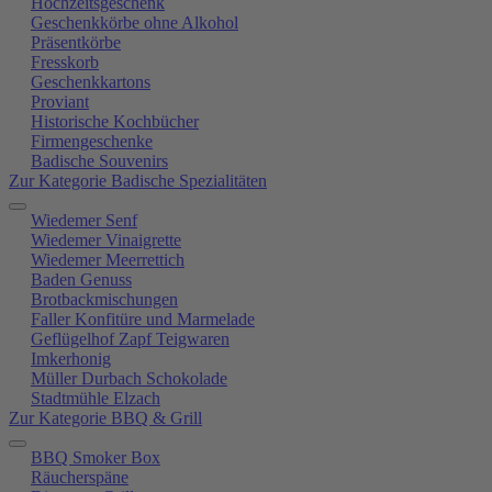
Hochzeitsgeschenk
Geschenkkörbe ohne Alkohol
Präsentkörbe
Fresskorb
Geschenkkartons
Proviant
Historische Kochbücher
Firmengeschenke
Badische Souvenirs
Zur Kategorie Badische Spezialitäten
Wiedemer Senf
Wiedemer Vinaigrette
Wiedemer Meerrettich
Baden Genuss
Brotbackmischungen
Faller Konfitüre und Marmelade
Geflügelhof Zapf Teigwaren
Imkerhonig
Müller Durbach Schokolade
Stadtmühle Elzach
Zur Kategorie BBQ & Grill
BBQ Smoker Box
Räucherspäne