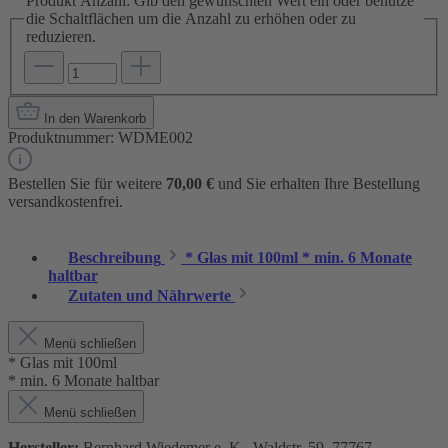
Produkt Anzahl: Gib den gewünschten Wert ein oder benutze
die Schaltflächen um die Anzahl zu erhöhen oder zu
reduzieren.
In den Warenkorb
Produktnummer:
WDME002
Bestellen Sie für weitere
70,00 €
und Sie erhalten Ihre Bestellung
versandkostenfrei.
Beschreibung
* Glas mit 100ml * min. 6 Monate
haltbar
Zutaten und Nährwerte
Menü schließen
* Glas mit 100ml
* min. 6 Monate haltbar
Menü schließen
Hersteller:
Bernhard Wiedemer e. K., Waldstr. 59, 77767