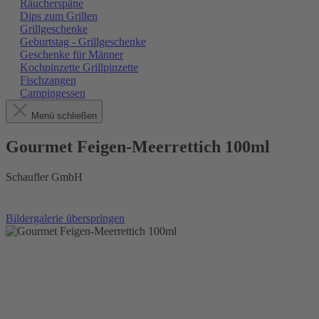
Räucherspäne
Dips zum Grillen
Grillgeschenke
Geburtstag - Grillgeschenke
Geschenke für Männer
Kochpinzette Grillpinzette
Fischzangen
Campingessen
Menü schließen
Gourmet Feigen-Meerrettich 100ml
Schaufler GmbH
Bildergalerie überspringen