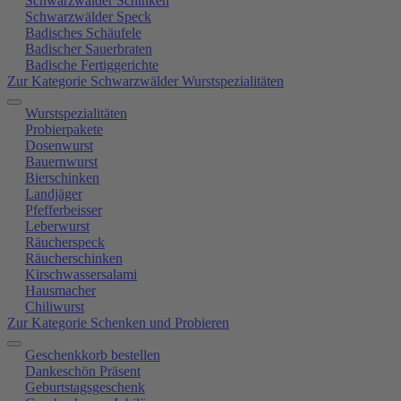
Schwarzwälder Schinken
Schwarzwälder Speck
Badisches Schäufele
Badischer Sauerbraten
Badische Fertiggerichte
Zur Kategorie Schwarzwälder Wurstspezialitäten
Wurstspezialitäten
Probierpakete
Dosenwurst
Bauernwurst
Bierschinken
Landjäger
Pfefferbeisser
Leberwurst
Räucherspeck
Räucherschinken
Kirschwassersalami
Hausmacher
Chiliwurst
Zur Kategorie Schenken und Probieren
Geschenkkorb bestellen
Dankeschön Präsent
Geburtstagsgeschenk