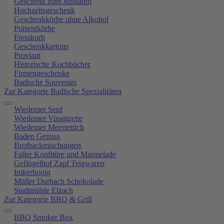
Geschenk zum Jubiläum
Hochzeitsgeschenk
Geschenkkörbe ohne Alkohol
Präsentkörbe
Fresskorb
Geschenkkartons
Proviant
Historische Kochbücher
Firmengeschenke
Badische Souvenirs
Zur Kategorie Badische Spezialitäten
Wiedemer Senf
Wiedemer Vinaigrette
Wiedemer Meerrettich
Baden Genuss
Brotbackmischungen
Faller Konfitüre und Marmelade
Geflügelhof Zapf Teigwaren
Imkerhonig
Müller Durbach Schokolade
Stadtmühle Elzach
Zur Kategorie BBQ & Grill
BBQ Smoker Box