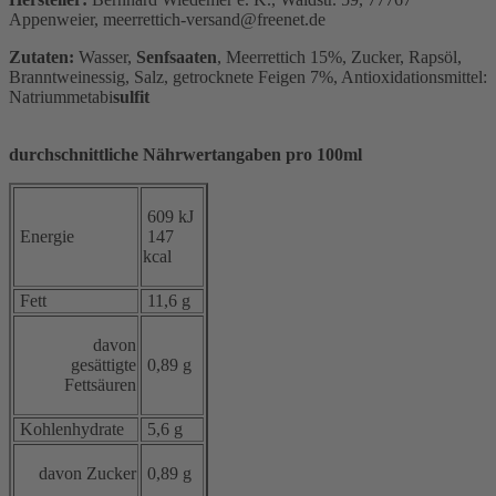
Appenweier, meerrettich-versand@freenet.de
Zutaten:
Wasser,
Senfsaaten
, Meerrettich 15%, Zucker, Rapsöl,
Branntweinessig, Salz, getrocknete Feigen 7%, Antioxidationsmittel:
Natriummetabi
sulfit
durchschnittliche Nährwertangaben pro 100ml
609 kJ
Energie
147
kcal
Fett
11,6 g
davon
gesättigte
0,89 g
Fettsäuren
Kohlenhydrate
5,6 g
davon Zucker
0,89 g