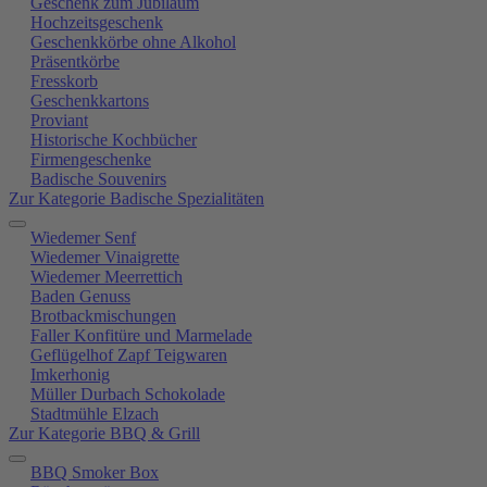
Geschenk zum Jubiläum
Hochzeitsgeschenk
Geschenkkörbe ohne Alkohol
Präsentkörbe
Fresskorb
Geschenkkartons
Proviant
Historische Kochbücher
Firmengeschenke
Badische Souvenirs
Zur Kategorie Badische Spezialitäten
Wiedemer Senf
Wiedemer Vinaigrette
Wiedemer Meerrettich
Baden Genuss
Brotbackmischungen
Faller Konfitüre und Marmelade
Geflügelhof Zapf Teigwaren
Imkerhonig
Müller Durbach Schokolade
Stadtmühle Elzach
Zur Kategorie BBQ & Grill
BBQ Smoker Box