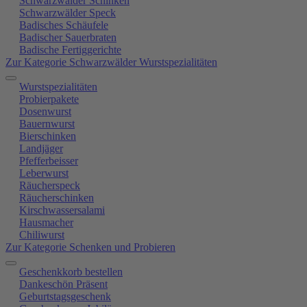
Schwarzwälder Schinken
Schwarzwälder Speck
Badisches Schäufele
Badischer Sauerbraten
Badische Fertiggerichte
Zur Kategorie Schwarzwälder Wurstspezialitäten
Wurstspezialitäten
Probierpakete
Dosenwurst
Bauernwurst
Bierschinken
Landjäger
Pfefferbeisser
Leberwurst
Räucherspeck
Räucherschinken
Kirschwassersalami
Hausmacher
Chiliwurst
Zur Kategorie Schenken und Probieren
Geschenkkorb bestellen
Dankeschön Präsent
Geburtstagsgeschenk