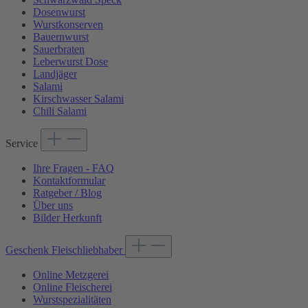
Dosenwurst
Wurstkonserven
Bauernwurst
Sauerbraten
Leberwurst Dose
Landjäger
Salami
Kirschwasser Salami
Chili Salami
Service
Ihre Fragen - FAQ
Kontaktformular
Ratgeber / Blog
Über uns
Bilder Herkunft
Geschenk Fleischliebhaber
Online Metzgerei
Online Fleischerei
Wurstspezialitäten