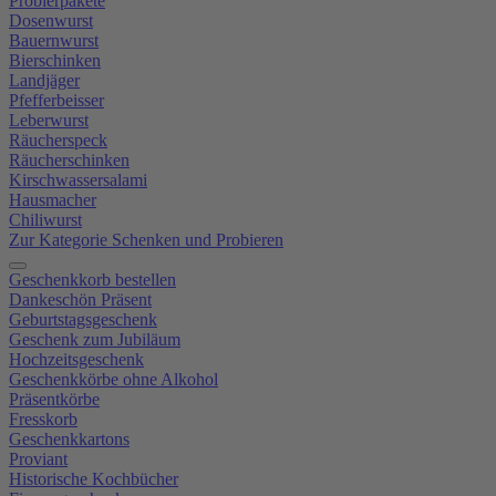
Probierpakete
Dosenwurst
Bauernwurst
Bierschinken
Landjäger
Pfefferbeisser
Leberwurst
Räucherspeck
Räucherschinken
Kirschwassersalami
Hausmacher
Chiliwurst
Zur Kategorie Schenken und Probieren
Geschenkkorb bestellen
Dankeschön Präsent
Geburtstagsgeschenk
Geschenk zum Jubiläum
Hochzeitsgeschenk
Geschenkkörbe ohne Alkohol
Präsentkörbe
Fresskorb
Geschenkkartons
Proviant
Historische Kochbücher