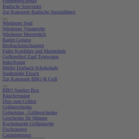
Firmengeschenke
Badische Souvenirs
Zur Kategorie Badische Spezialitäten
Wiedemer Senf
Wiedemer Vinaigrette
Wiedemer Meerrettich
Baden Genuss
Brotbackmischungen
Faller Konfitüre und Marmelade
Geflügelhof Zapf Teigwaren
Imkerhonig
Müller Durbach Schokolade
Stadtmühle Elzach
Zur Kategorie BBQ & Grill
BBQ Smoker Box
Räucherspäne
Dips zum Grillen
Grillgeschenke
Geburtstag - Grillgeschenke
Geschenke für Männer
Kochpinzette Grillpinzette
Fischzangen
Campingessen