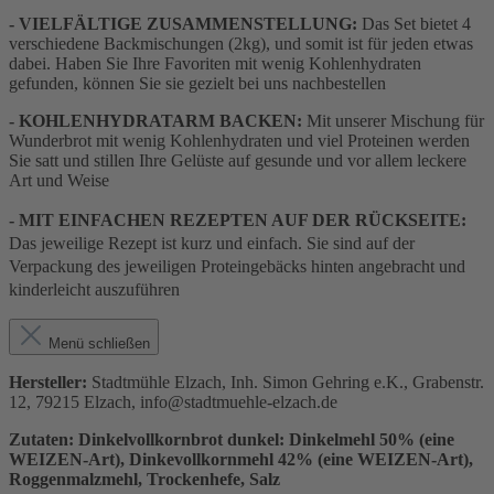
- VIELFÄLTIGE ZUSAMMENSTELLUNG:
Das Set bietet 4
verschiedene Backmischungen (2kg), und somit ist für jeden etwas
dabei. Haben Sie Ihre Favoriten mit wenig Kohlenhydraten
gefunden, können Sie sie gezielt bei uns nachbestellen
- KOHLENHYDRATARM BACKEN:
Mit unserer Mischung für
Wunderbrot mit wenig Kohlenhydraten und viel Proteinen werden
Sie satt und stillen Ihre Gelüste auf gesunde und vor allem leckere
Art und Weise
- MIT EINFACHEN REZEPTEN AUF DER RÜCKSEITE:
Das jeweilige Rezept ist kurz und einfach. Sie sind auf der
Verpackung des jeweiligen Proteingebäcks hinten angebracht und
kinderleicht auszuführen
Menü schließen
Hersteller:
Stadtmühle Elzach, Inh. Simon Gehring e.K., Grabenstr.
12, 79215 Elzach, info@stadtmuehle-elzach.de
Zutaten: Dinkelvollkornbrot dunkel: Dinkelmehl 50% (eine
WEIZEN-
Art)
, Dinkevollkornmehl 42% (eine WEIZEN-
Art)
,
Roggenmalzmehl, Trockenhefe, Salz