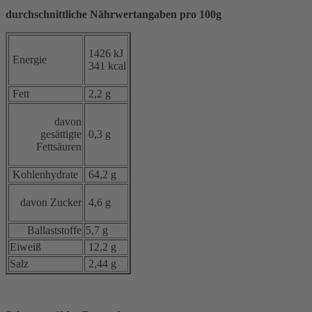
durchschnittliche Nährwertangaben pro 100g
1426 kJ
Energie
341 kcal
Fett
2,2 g
davon
gesättigte
0,3 g
Fettsäuren
Kohlenhydrate
64,2 g
davon Zucker
4,6 g
Ballaststoffe
5,7 g
Eiweiß
12,2 g
Salz
2,44 g