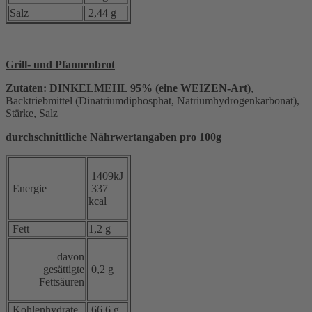
Salz
2,44 g
Grill- und Pfannenbrot
Zutaten: DINKELMEHL 95% (eine WEIZEN-Art)
,
Backtriebmittel (Dinatriumdiphosphat, Natriumhydrogenkarbonat),
Stärke, Salz
durchschnittliche Nährwertangaben pro 100g
1409kJ
Energie
337
kcal
Fett
1,2 g
davon
gesättigte
0,2 g
Fettsäuren
Kohlenhydrate
66,6 g