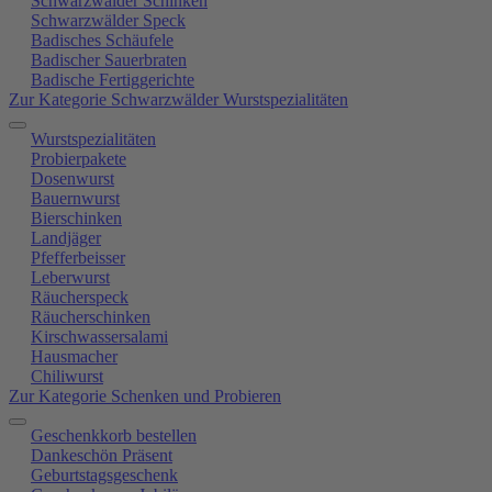
Schwarzwälder Schinken
Schwarzwälder Speck
Badisches Schäufele
Badischer Sauerbraten
Badische Fertiggerichte
Zur Kategorie Schwarzwälder Wurstspezialitäten
Wurstspezialitäten
Probierpakete
Dosenwurst
Bauernwurst
Bierschinken
Landjäger
Pfefferbeisser
Leberwurst
Räucherspeck
Räucherschinken
Kirschwassersalami
Hausmacher
Chiliwurst
Zur Kategorie Schenken und Probieren
Geschenkkorb bestellen
Dankeschön Präsent
Geburtstagsgeschenk