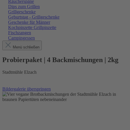
Räucherspäne
Dips zum Grillen
Grillgeschenke
Geburtstag - Grillgeschenke
Geschenke für Männer
Kochpinzette Grillpinzette
Fischzangen
Campingessen
Menü schließen
Probierpaket | 4 Backmischungen | 2kg
Stadtmühle Elzach
Bildergalerie überspringen