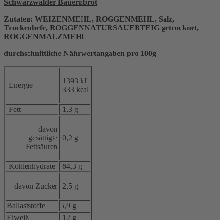
Schwarzwälder Bauernbrot
Zutaten: WEIZENMEHL, ROGGENMEHL, Salz,
Trockenhefe, ROGGENNATURSAUERTEIG getrocknet,
ROGGENMALZMEHL
durchschnittliche Nährwertangaben pro 100g
1393 kJ
Energie
333 kcal
Fett
1,3 g
davon
gesättigte
0,2 g
Fettsäuren
Kohlenhydrate
64,3 g
davon Zucker
2,5 g
Ballaststoffe
5,9 g
Eiweiß
12 g