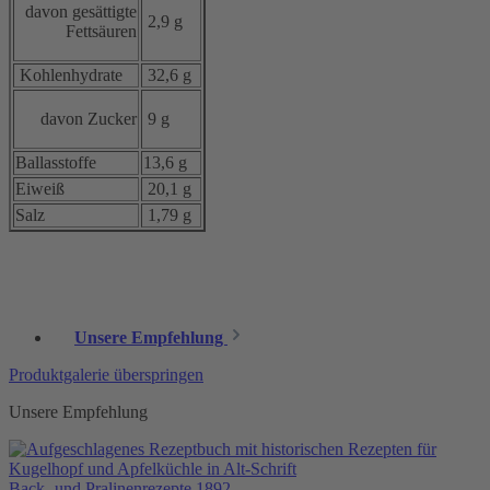
davon gesättigte
2,9 g
Fettsäuren
Kohlenhydrate
32,6 g
davon Zucker
9 g
Ballasstoffe
13,6 g
Eiweiß
20,1 g
Salz
1,79 g
Unsere Empfehlung
Produktgalerie überspringen
Unsere Empfehlung
Back- und Pralinenrezepte 1892