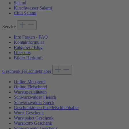
Salami
Kirschwasser Salami
Chili Salami
Service
Ihre Fragen - FAQ
Kontaktformular
Ratgeber / Blog
Über uns
Bilder Herkunft
Geschenk Fleischliebhaber
Online Metzgerei
Online Fleischerei
Wurstspezialitäten
Schwarzwälder Fleisch
Schwarzwälder Speck
Geschenkideen für Fleischliebhaber
Wurst Geschenk
Wurstpaket Geschenk
Wurstkorb Geschenk
Schwarzwald Geschenk