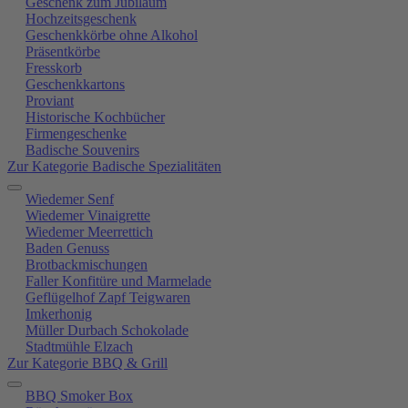
Geschenk zum Jubiläum
Hochzeitsgeschenk
Geschenkkörbe ohne Alkohol
Präsentkörbe
Fresskorb
Geschenkkartons
Proviant
Historische Kochbücher
Firmengeschenke
Badische Souvenirs
Zur Kategorie Badische Spezialitäten
Wiedemer Senf
Wiedemer Vinaigrette
Wiedemer Meerrettich
Baden Genuss
Brotbackmischungen
Faller Konfitüre und Marmelade
Geflügelhof Zapf Teigwaren
Imkerhonig
Müller Durbach Schokolade
Stadtmühle Elzach
Zur Kategorie BBQ & Grill
BBQ Smoker Box