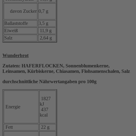
davon Zucker
0,7 g
Ballaststoffe
3,5 g
Eiweiß
11,9 g
Salz
2,64 g
Wunderbrot
Zutaten: HAFERFLOCKEN, Sonnenblumenkerne,
Leinsamen, Kürbiskerne, Chiasamen, Flohsamenschalen, Salz
durchschnittliche Nährwertangaben pro 100g
1827
kJ
Energie
437
kcal
Fett
22 g