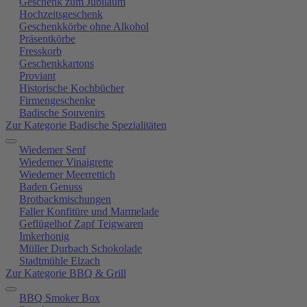
Geschenk zum Jubiläum
Hochzeitsgeschenk
Geschenkkörbe ohne Alkohol
Präsentkörbe
Fresskorb
Geschenkkartons
Proviant
Historische Kochbücher
Firmengeschenke
Badische Souvenirs
Zur Kategorie Badische Spezialitäten
Wiedemer Senf
Wiedemer Vinaigrette
Wiedemer Meerrettich
Baden Genuss
Brotbackmischungen
Faller Konfitüre und Marmelade
Geflügelhof Zapf Teigwaren
Imkerhonig
Müller Durbach Schokolade
Stadtmühle Elzach
Zur Kategorie BBQ & Grill
BBQ Smoker Box