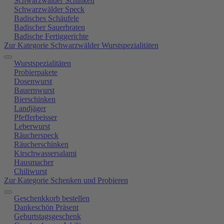
Schwarzwälder Schinken
Schwarzwälder Speck
Badisches Schäufele
Badischer Sauerbraten
Badische Fertiggerichte
Zur Kategorie Schwarzwälder Wurstspezialitäten
Wurstspezialitäten
Probierpakete
Dosenwurst
Bauernwurst
Bierschinken
Landjäger
Pfefferbeisser
Leberwurst
Räucherspeck
Räucherschinken
Kirschwassersalami
Hausmacher
Chiliwurst
Zur Kategorie Schenken und Probieren
Geschenkkorb bestellen
Dankeschön Präsent
Geburtstagsgeschenk