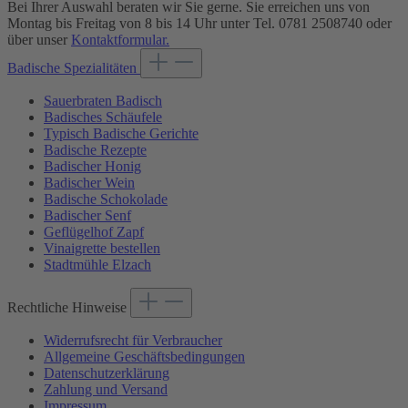
Bei Ihrer Auswahl beraten wir Sie gerne. Sie erreichen uns von
Montag bis Freitag von 8 bis 14 Uhr unter Tel. 0781 2508740 oder
über unser
Kontaktformular.
Badische Spezialitäten
Sauerbraten Badisch
Badisches Schäufele
Typisch Badische Gerichte
Badische Rezepte
Badischer Honig
Badischer Wein
Badische Schokolade
Badischer Senf
Geflügelhof Zapf
Vinaigrette bestellen
Stadtmühle Elzach
Rechtliche Hinweise
Widerrufsrecht für Verbraucher
Allgemeine Geschäftsbedingungen
Datenschutzerklärung
Zahlung und Versand
Impressum