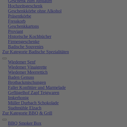
Geschenk zum Jubiläum
Hochzeitsgeschenk
Geschenkkörbe ohne Alkohol
Präsentkörbe
Fresskorb
Geschenkkartons
Proviant
Historische Kochbücher
Firmengeschenke
Badische Souvenirs
Zur Kategorie Badische Spezialitäten
Wiedemer Senf
Wiedemer Vinaigrette
Wiedemer Meerrettich
Baden Genuss
Brotbackmischungen
Faller Konfitüre und Marmelade
Geflügelhof Zapf Teigwaren
Imkerhonig
Müller Durbach Schokolade
Stadtmühle Elzach
Zur Kategorie BBQ & Grill
BBQ Smoker Box