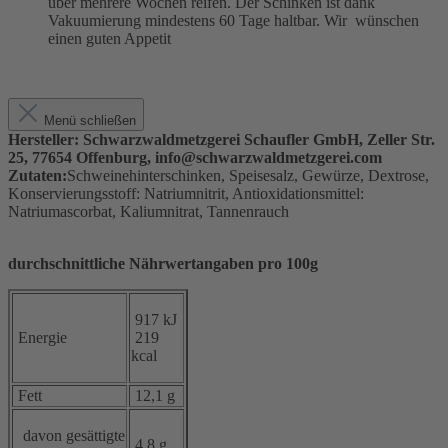
über mehrere Wochen reifen. Der Schinken ist dank
Vakuumierung mindestens 60 Tage haltbar. Wir wünschen
einen guten Appetit
Menü schließen
Hersteller: Schwarzwaldmetzgerei Schaufler GmbH, Zeller Str.
25, 77654 Offenburg, info@schwarzwaldmetzgerei.com
Zutaten:
Schweinehinterschinken, Speisesalz, Gewürze, Dextrose,
Konservierungsstoff: Natriumnitrit, Antioxidationsmittel:
Natriumascorbat, Kaliumnitrat, Tannenrauch
durchschnittliche Nährwertangaben pro 100g
917 kJ
Energie
219
kcal
Fett
12,1 g
davon gesättigte
4,8 g