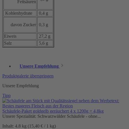
Fettsäuren
Kohlenhydrate
0,4 g
davon Zucker
0,3 g
Eiweis
27,2 g
Salz
5,6 g
Unsere Empfehlung
Produktgalerie überspringen
Unsere Empfehlung
Tipp
Schäufele-Paket goldgelb geräuchert 4 x 1200g = 4,8kg
Unsere Spezialität: Schwarzwälder Schäufele - ohne...
Inhalt:
4.8 kg
(15,40 € / 1 kg)