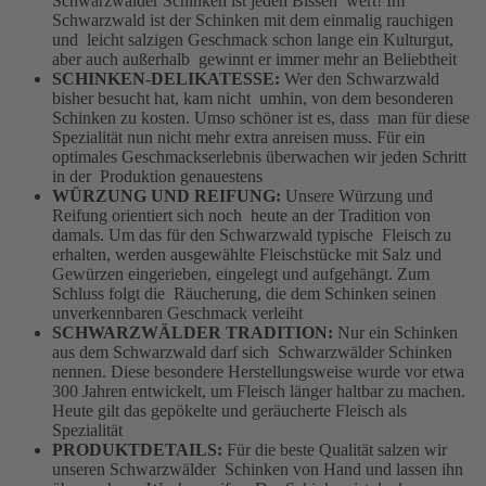
Schwarzwälder Schinken ist jeden Bissen wert! Im
Schwarzwald ist der Schinken mit dem einmalig rauchigen
und leicht salzigen Geschmack schon lange ein Kulturgut,
aber auch außerhalb gewinnt er immer mehr an Beliebtheit
SCHINKEN-DELIKATESSE:
Wer den Schwarzwald
bisher besucht hat, kam nicht umhin, von dem besonderen
Schinken zu kosten. Umso schöner ist es, dass man für diese
Spezialität nun nicht mehr extra anreisen muss. Für ein
optimales Geschmackserlebnis überwachen wir jeden Schritt
in der Produktion genauestens
WÜRZUNG UND REIFUNG:
Unsere Würzung und
Reifung orientiert sich noch heute an der Tradition von
damals. Um das für den Schwarzwald typische Fleisch zu
erhalten, werden ausgewählte Fleischstücke mit Salz und
Gewürzen eingerieben, eingelegt und aufgehängt. Zum
Schluss folgt die Räucherung, die dem Schinken seinen
unverkennbaren Geschmack verleiht
SCHWARZWÄLDER TRADITION:
Nur ein Schinken
aus dem Schwarzwald darf sich Schwarzwälder Schinken
nennen. Diese besondere Herstellungsweise wurde vor etwa
300 Jahren entwickelt, um Fleisch länger haltbar zu machen.
Heute gilt das gepökelte und geräucherte Fleisch als
Spezialität
PRODUKTDETAILS:
Für die beste Qualität salzen wir
unseren Schwarzwälder Schinken von Hand und lassen ihn