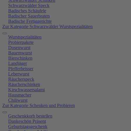
Schwarzwälder Schinken
Schwarzwälder Speck
Badisches Schäufele
Badischer Sauerbraten
Badische Fertiggerichte
Zur Kategorie Schwarzwälder Wurstspezialitäten
Wurstspezialitäten
Probierpakete
Dosenwurst
Bauernwurst
Bierschinken
Landjäger
Pfefferbeisser
Leberwurst
Räucherspeck
Räucherschinken
Kirschwassersalami
Hausmacher
Chiliwurst
Zur Kategorie Schenken und Probieren
Geschenkkorb bestellen
Dankeschön Präsent
Geburtstagsgeschenk