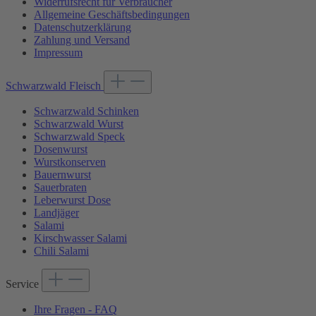
Widerrufsrecht für Verbraucher
Allgemeine Geschäftsbedingungen
Datenschutzerklärung
Zahlung und Versand
Impressum
Schwarzwald Fleisch
Schwarzwald Schinken
Schwarzwald Wurst
Schwarzwald Speck
Dosenwurst
Wurstkonserven
Bauernwurst
Sauerbraten
Leberwurst Dose
Landjäger
Salami
Kirschwasser Salami
Chili Salami
Service
Ihre Fragen - FAQ