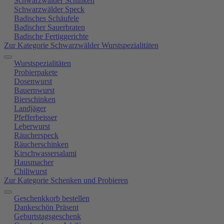
Schwarzwälder Schinken
Schwarzwälder Speck
Badisches Schäufele
Badischer Sauerbraten
Badische Fertiggerichte
Zur Kategorie Schwarzwälder Wurstspezialitäten
Wurstspezialitäten
Probierpakete
Dosenwurst
Bauernwurst
Bierschinken
Landjäger
Pfefferbeisser
Leberwurst
Räucherspeck
Räucherschinken
Kirschwassersalami
Hausmacher
Chiliwurst
Zur Kategorie Schenken und Probieren
Geschenkkorb bestellen
Dankeschön Präsent
Geburtstagsgeschenk