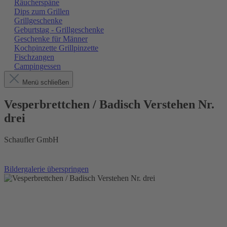
Räucherspäne
Dips zum Grillen
Grillgeschenke
Geburtstag - Grillgeschenke
Geschenke für Männer
Kochpinzette Grillpinzette
Fischzangen
Campingessen
Menü schließen
Vesperbrettchen / Badisch Verstehen Nr.
drei
Schaufler GmbH
Bildergalerie überspringen