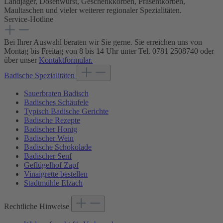
Landjäger, Dosenwurst, Geschenkkörben, Präsentkörben,
Maultaschen und vieler weiterer regionaler Spezialitäten.
Service-Hotline
Bei Ihrer Auswahl beraten wir Sie gerne. Sie erreichen uns von
Montag bis Freitag von 8 bis 14 Uhr unter Tel. 0781 2508740 oder
über unser
Kontaktformular.
Badische Spezialitäten
Sauerbraten Badisch
Badisches Schäufele
Typisch Badische Gerichte
Badische Rezepte
Badischer Honig
Badischer Wein
Badische Schokolade
Badischer Senf
Geflügelhof Zapf
Vinaigrette bestellen
Stadtmühle Elzach
Rechtliche Hinweise