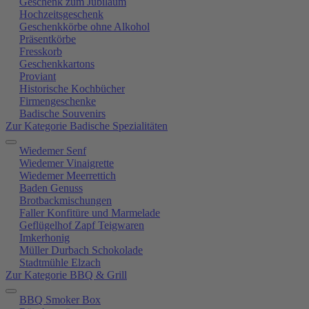
Geschenk zum Jubiläum
Hochzeitsgeschenk
Geschenkkörbe ohne Alkohol
Präsentkörbe
Fresskorb
Geschenkkartons
Proviant
Historische Kochbücher
Firmengeschenke
Badische Souvenirs
Zur Kategorie Badische Spezialitäten
Wiedemer Senf
Wiedemer Vinaigrette
Wiedemer Meerrettich
Baden Genuss
Brotbackmischungen
Faller Konfitüre und Marmelade
Geflügelhof Zapf Teigwaren
Imkerhonig
Müller Durbach Schokolade
Stadtmühle Elzach
Zur Kategorie BBQ & Grill
BBQ Smoker Box