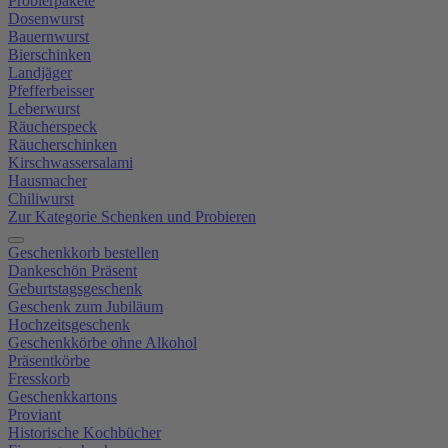
Probierpakete
Dosenwurst
Bauernwurst
Bierschinken
Landjäger
Pfefferbeisser
Leberwurst
Räucherspeck
Räucherschinken
Kirschwassersalami
Hausmacher
Chiliwurst
Zur Kategorie Schenken und Probieren
Geschenkkorb bestellen
Dankeschön Präsent
Geburtstagsgeschenk
Geschenk zum Jubiläum
Hochzeitsgeschenk
Geschenkkörbe ohne Alkohol
Präsentkörbe
Fresskorb
Geschenkkartons
Proviant
Historische Kochbücher