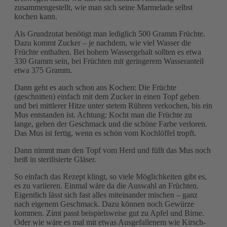
zusammengestellt, wie man sich seine Marmelade selbst
kochen kann.
Als Grundzutat benötigt man lediglich 500 Gramm Früchte.
Dazu kommt Zucker – je nachdem, wie viel Wasser die
Früchte enthalten. Bei hohem Wassergehalt sollten es etwa
330 Gramm sein, bei Früchten mit geringerem Wasseranteil
etwa 375 Gramm.
Dann geht es auch schon ans Kochen: Die Früchte
(geschnitten) einfach mit dem Zucker in einen Topf geben
und bei mittlerer Hitze unter stetem Rühren verkochen, bis ein
Mus entstanden ist. Achtung: Kocht man die Früchte zu
lange, gehen der Geschmack und die schöne Farbe verloren.
Das Mus ist fertig, wenn es schön vom Kochlöffel tropft.
Dann nimmt man den Topf vom Herd und füllt das Mus noch
heiß in sterilisierte Gläser.
So einfach das Rezept klingt, so viele Möglichkeiten gibt es,
es zu variieren. Einmal wäre da die Auswahl an Früchten.
Eigentlich lässt sich fast alles miteinander mischen – ganz
nach eigenem Geschmack. Dazu können noch Gewürze
kommen. Zimt passt beispielsweise gut zu Apfel und Birne.
Oder wie wäre es mal mit etwas Ausgefallenem wie Kirsch-