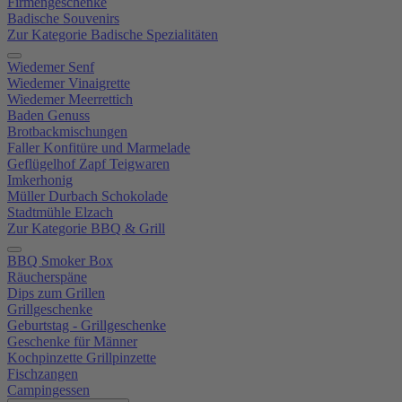
Firmengeschenke
Badische Souvenirs
Zur Kategorie Badische Spezialitäten
Wiedemer Senf
Wiedemer Vinaigrette
Wiedemer Meerrettich
Baden Genuss
Brotbackmischungen
Faller Konfitüre und Marmelade
Geflügelhof Zapf Teigwaren
Imkerhonig
Müller Durbach Schokolade
Stadtmühle Elzach
Zur Kategorie BBQ & Grill
BBQ Smoker Box
Räucherspäne
Dips zum Grillen
Grillgeschenke
Geburtstag - Grillgeschenke
Geschenke für Männer
Kochpinzette Grillpinzette
Fischzangen
Campingessen