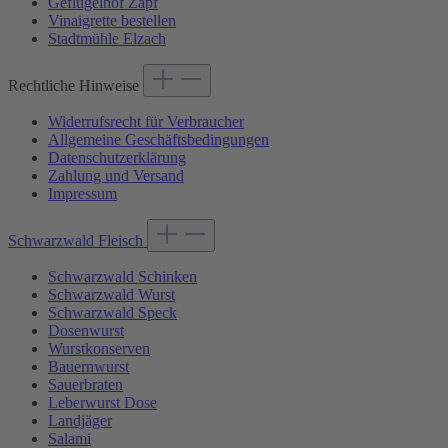
Geflügelhof Zapf
Vinaigrette bestellen
Stadtmühle Elzach
Rechtliche Hinweise
Widerrufsrecht für Verbraucher
Allgemeine Geschäftsbedingungen
Datenschutzerklärung
Zahlung und Versand
Impressum
Schwarzwald Fleisch
Schwarzwald Schinken
Schwarzwald Wurst
Schwarzwald Speck
Dosenwurst
Wurstkonserven
Bauernwurst
Sauerbraten
Leberwurst Dose
Landjäger
Salami