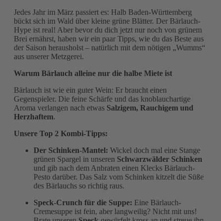
Jedes Jahr im März passiert es: Halb Baden-Württemberg
bückt sich im Wald über kleine grüne Blätter. Der Bärlauch-
Hype ist real! Aber bevor du dich jetzt nur noch von grünem
Brei ernährst, haben wir ein paar Tipps, wie du das Beste aus
der Saison herausholst – natürlich mit dem nötigen „Wumms“
aus unserer Metzgerei.
Warum Bärlauch alleine nur die halbe Miete ist
Bärlauch ist wie ein guter Wein: Er braucht einen
Gegenspieler. Die feine Schärfe und das knoblauchartige
Aroma verlangen nach etwas
Salzigem, Rauchigem und
Herzhaftem
.
Unsere Top 2 Kombi-Tipps:
Der Schinken-Mantel:
Wickel doch mal eine Stange
grünen Spargel in unseren
Schwarzwälder Schinken
und gib nach dem Anbraten einen Klecks Bärlauch-
Pesto darüber. Das Salz vom Schinken kitzelt die Süße
des Bärlauchs so richtig raus.
Speck-Crunch für die Suppe:
Eine Bärlauch-
Cremesuppe ist fein, aber langweilig? Nicht mit uns!
Brate unseren
Speck
gewürfelt
kross an und streue ihn