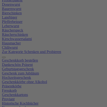
Probierpakete
Dosenwurst
Bauernwurst
Bierschinken
Landjäger
Pfefferbeisser
Leberwurst
Räucherspeck
Räucherschinken
Kirschwassersalami
Hausmacher
Chiliwurst
Zur Kategorie Schenken und Probieren
Geschenkkorb bestellen
Dankeschön Präsent
Geburtstagsgeschenk
Geschenk zum Jubiläum
Hochzeitsgeschenk
Geschenkkörbe ohne Alkohol
Präsentkörbe
Fresskorb
Geschenkkartons
Proviant
Historische Kochbücher