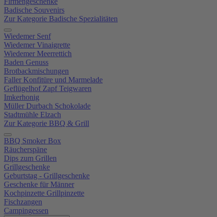
Firmengeschenke
Badische Souvenirs
Zur Kategorie Badische Spezialitäten
Wiedemer Senf
Wiedemer Vinaigrette
Wiedemer Meerrettich
Baden Genuss
Brotbackmischungen
Faller Konfitüre und Marmelade
Geflügelhof Zapf Teigwaren
Imkerhonig
Müller Durbach Schokolade
Stadtmühle Elzach
Zur Kategorie BBQ & Grill
BBQ Smoker Box
Räucherspäne
Dips zum Grillen
Grillgeschenke
Geburtstag - Grillgeschenke
Geschenke für Männer
Kochpinzette Grillpinzette
Fischzangen
Campingessen