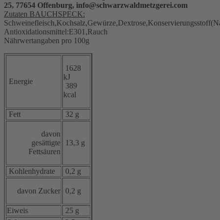
25, 77654 Offenburg, info@schwarzwaldmetzgerei.com
Zutaten BAUCHSPECK:
Schweinefleisch,Kochsalz,Gewürze,Dextrose,Konservierungsstoff(Nat
Antioxidationsmittel:E301,Rauch
Nährwertangaben pro 100g
1628
kJ
Energie
389
kcal
Fett
32 g
davon
gesättigte
13,3 g
Fettsäuren
Kohlenhydrate
0,2 g
davon Zucker
0,2 g
Eiweis
25 g