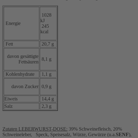
1028
kJ
Energie
245
kcal
Fett
20,7 g
davon gesättigte
8,1 g
Fettsäuren
Kohlenhydrate
1,1 g
davon Zucker
0,9 g
Eiweis
14,4 g
Salz
2,3 g
Zutaten LEBERWURST-DOSE:
39% Schweinefleisch, 20%
Schweineleber, Speck, Speisesalz, Würze, Gewürze (u.a.
SENF
),