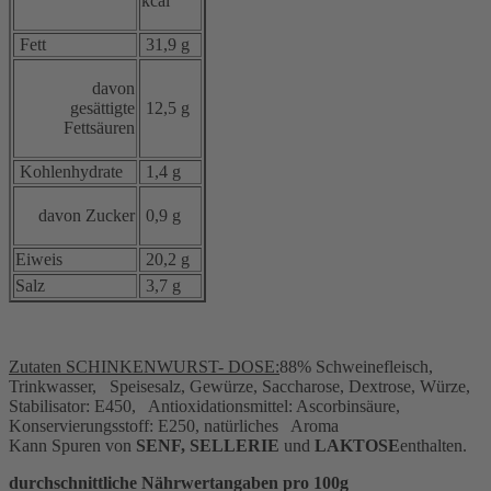
kcal
Fett
31,9 g
davon
gesättigte
12,5 g
Fettsäuren
Kohlenhydrate
1,4 g
davon Zucker
0,9 g
Eiweis
20,2 g
Salz
3,7 g
Zutaten SCHINKENWURST- DOSE:
88% Schweinefleisch,
Trinkwasser, Speisesalz, Gewürze, Saccharose, Dextrose, Würze,
Stabilisator: E450, Antioxidationsmittel: Ascorbinsäure,
Konservierungsstoff: E250, natürliches Aroma
Kann Spuren von
SENF, SELLERIE
und
LAKTOSE
enthalten.
durchschnittliche Nährwertangaben pro 100g