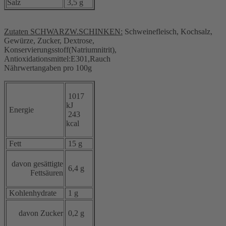
Salz
3,5 g
Zutaten SCHWARZW.SCHINKEN:
Schweinefleisch, Kochsalz,
Gewürze, Zucker, Dextrose,
Konservierungsstoff(Natriumnitrit),
Antioxidationsmittel:E301,Rauch
Nährwertangaben pro 100g
1017
kJ
Energie
243
kcal
Fett
15 g
davon gesättigte
6,4 g
Fettsäuren
Kohlenhydrate
1 g
davon Zucker
0,2 g