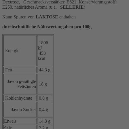
Dextrose, Geschmacksverstärker: E621, Konservierungsstoff:
E250, natürliches Aroma (u.a.
SELLERIE
)
Kann Spuren von
LAKTOSE
enthalten
durchschnittliche Nährwertangaben pro 100g
1896
kJ
Energie
453
kcal
Fett
44,3 g
davon gesättigte
18 g
Fettsäuren
Kohlenhydrate
0,8 g
davon Zucker
0,4 g
Eiweis
14,3 g
Salz
2,2 g