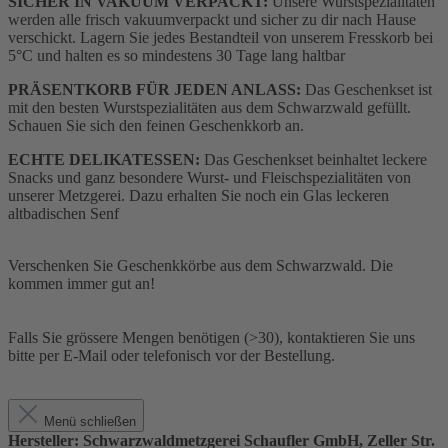
SICHER IN VAKUUM VERPACKT:
Unsere Wurstspezialitäten
werden alle frisch vakuumverpackt und sicher zu dir nach Hause
verschickt. Lagern Sie jedes Bestandteil von unserem Fresskorb bei
5°C und halten es so mindestens 30 Tage lang haltbar
PRÄSENTKORB FÜR JEDEN ANLASS:
Das Geschenkset ist
mit den besten Wurstspezialitäten aus dem Schwarzwald gefüllt.
Schauen Sie sich den feinen Geschenkkorb an.
ECHTE DELIKATESSEN:
Das Geschenkset beinhaltet leckere
Snacks und ganz besondere Wurst- und Fleischspezialitäten von
unserer Metzgerei. Dazu erhalten Sie noch ein Glas leckeren
altbadischen Senf
Verschenken Sie Geschenkkörbe aus dem Schwarzwald. Die
kommen immer gut an!
Falls Sie grössere Mengen benötigen (>30), kontaktieren Sie uns
bitte per E-Mail oder telefonisch vor der Bestellung.
Menü schließen
Hersteller: Schwarzwaldmetzgerei Schaufler GmbH, Zeller Str.