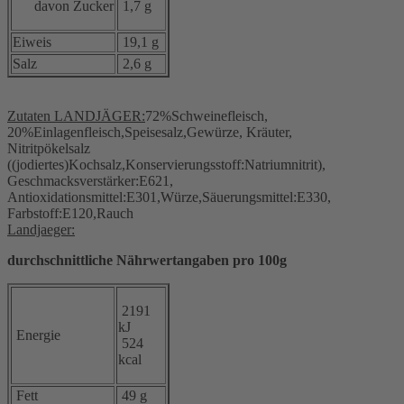
davon Zucker
1,7 g
Eiweis
19,1 g
Salz
2,6 g
Zutaten LANDJÄGER:
72%Schweinefleisch,
20%Einlagenfleisch,Speisesalz,Gewürze, Kräuter,
Nitritpökelsalz
((jodiertes)Kochsalz,Konservierungsstoff:Natriumnitrit),
Geschmacksverstärker:E621,
Antioxidationsmittel:E301,Würze,Säuerungsmittel:E330,
Farbstoff:E120,Rauch
Landjaeger:
durchschnittliche Nährwertangaben pro 100g
2191
kJ
Energie
524
kcal
Fett
49 g