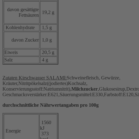
davon gesättigte
19,2 g
Fettsäuren
Kohlenhydrate
1,5 g
davon Zucker
1,0 g
Eiweis
20,5 g
Salz
4 g
Zutaten Kirschwasser SALAMI:
Schweinefleisch, Gewürze,
Kräuter,Nitritpökelsalz((jodiertes)Kochsalz,
Konservierungsstoff:Natriumnitrit),
Milchzucker
,Glukosesirup,Dextr
Geschmacksverstärker:E621,Säuerungsmittel:E330,Farbstoff:E120,Sä
durchschnittliche Nährwertangaben pro 100g
1560
kJ
Energie
373