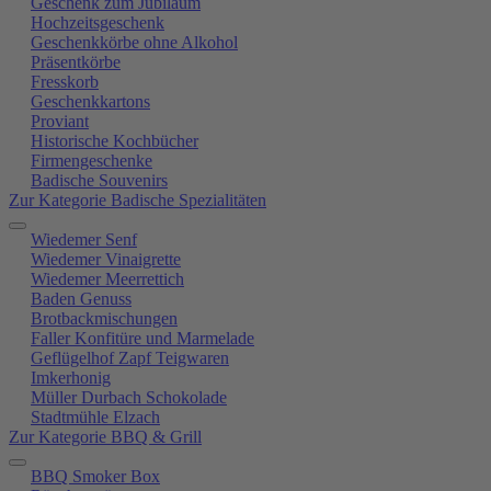
Geschenk zum Jubiläum
Hochzeitsgeschenk
Geschenkkörbe ohne Alkohol
Präsentkörbe
Fresskorb
Geschenkkartons
Proviant
Historische Kochbücher
Firmengeschenke
Badische Souvenirs
Zur Kategorie Badische Spezialitäten
Wiedemer Senf
Wiedemer Vinaigrette
Wiedemer Meerrettich
Baden Genuss
Brotbackmischungen
Faller Konfitüre und Marmelade
Geflügelhof Zapf Teigwaren
Imkerhonig
Müller Durbach Schokolade
Stadtmühle Elzach
Zur Kategorie BBQ & Grill
BBQ Smoker Box