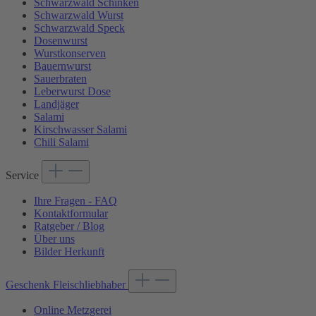
Schwarzwald Schinken
Schwarzwald Wurst
Schwarzwald Speck
Dosenwurst
Wurstkonserven
Bauernwurst
Sauerbraten
Leberwurst Dose
Landjäger
Salami
Kirschwasser Salami
Chili Salami
Service
Ihre Fragen - FAQ
Kontaktformular
Ratgeber / Blog
Über uns
Bilder Herkunft
Geschenk Fleischliebhaber
Online Metzgerei