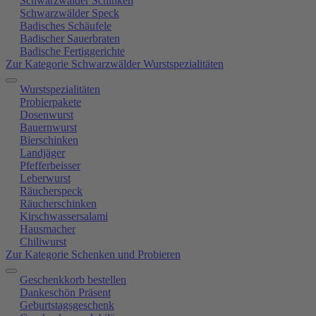
Schwarzwälder Schinken
Schwarzwälder Speck
Badisches Schäufele
Badischer Sauerbraten
Badische Fertiggerichte
Zur Kategorie Schwarzwälder Wurstspezialitäten
Wurstspezialitäten
Probierpakete
Dosenwurst
Bauernwurst
Bierschinken
Landjäger
Pfefferbeisser
Leberwurst
Räucherspeck
Räucherschinken
Kirschwassersalami
Hausmacher
Chiliwurst
Zur Kategorie Schenken und Probieren
Geschenkkorb bestellen
Dankeschön Präsent
Geburtstagsgeschenk