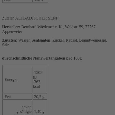
Zutaten ALTBADISCHER SENF:
Hersteller:
Bernhard Wiedemer e. K., Waldstr. 59, 77767
Appenweier
Zutaten:
Wasser,
Senfsaaten
, Zucker, Rapsöl, Branntweinessig,
Salz
durchschnittliche Nährwertangaben pro 100g
1502
kJ
Energie
363
kcal
Fett
20,5 g
davon
gesättigte
1,49 g