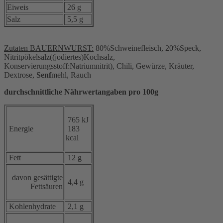
Eiweis
26 g
Salz
5,5 g
Zutaten BAUERNWURST:
80%Schweinefleisch, 20%Speck,
Nitritpökelsalz((jodiertes)Kochsalz,
Konservierungsstoff:Natriumnitrit), Chili, Gewürze, Kräuter,
Dextrose,
Senf
mehl, Rauch
durchschnittliche Nährwertangaben pro 100g
765 kJ
Energie
183
kcal
Fett
12 g
davon gesättigte
4,4 g
Fettsäuren
Kohlenhydrate
2,1 g