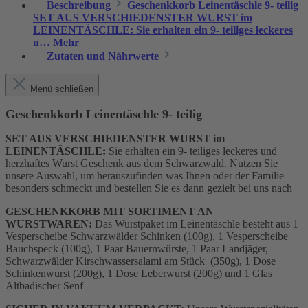
Beschreibung
Geschenkkorb Leinentäschle 9- teilig
SET AUS VERSCHIEDENSTER WURST im
LEINENTÄSCHLE: Sie erhalten ein 9- teiliges leckeres
u…
Mehr
Zutaten und Nährwerte
Menü schließen
Geschenkkorb Leinentäschle 9- teilig
SET AUS VERSCHIEDENSTER WURST im
LEINENTÄSCHLE:
Sie erhalten ein 9- teiliges leckeres und
herzhaftes Wurst Geschenk aus dem Schwarzwald. Nutzen Sie
unsere Auswahl, um herauszufinden was Ihnen oder der Familie
besonders schmeckt und bestellen Sie es dann gezielt bei uns nach
GESCHENKKORB MIT SORTIMENT AN
WURSTWAREN:
Das Wurstpaket im Leinentäschle besteht aus 1
Vesperscheibe Schwarzwälder Schinken (100g), 1 Vesperscheibe
Bauchspeck (100g), 1 Paar Bauernwürste, 1 Paar Landjäger,
Schwarzwälder Kirschwassersalami am Stück (350g), 1 Dose
Schinkenwurst (200g), 1 Dose Leberwurst (200g) und 1 Glas
Altbadischer Senf