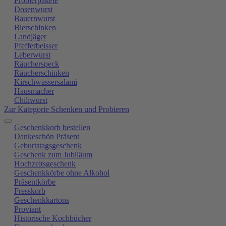
Probierpakete
Dosenwurst
Bauernwurst
Bierschinken
Landjäger
Pfefferbeisser
Leberwurst
Räucherspeck
Räucherschinken
Kirschwassersalami
Hausmacher
Chiliwurst
Zur Kategorie Schenken und Probieren
Geschenkkorb bestellen
Dankeschön Präsent
Geburtstagsgeschenk
Geschenk zum Jubiläum
Hochzeitsgeschenk
Geschenkkörbe ohne Alkohol
Präsentkörbe
Fresskorb
Geschenkkartons
Proviant
Historische Kochbücher