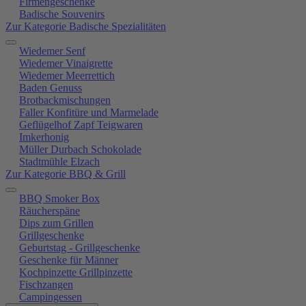
Firmengeschenke
Badische Souvenirs
Zur Kategorie Badische Spezialitäten
Wiedemer Senf
Wiedemer Vinaigrette
Wiedemer Meerrettich
Baden Genuss
Brotbackmischungen
Faller Konfitüre und Marmelade
Geflügelhof Zapf Teigwaren
Imkerhonig
Müller Durbach Schokolade
Stadtmühle Elzach
Zur Kategorie BBQ & Grill
BBQ Smoker Box
Räucherspäne
Dips zum Grillen
Grillgeschenke
Geburtstag - Grillgeschenke
Geschenke für Männer
Kochpinzette Grillpinzette
Fischzangen
Campingessen