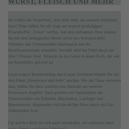
WURST, FLEISCH UND MEHR
Sie wollen das Vesperbrett, aber noch mehr aus unserem Sortiment
dazu? Dann sollten Sie ein Auge auf unseren großzügigen
Präsentkoffer „Titisee“ werfen. Auf dem enthaltenen Brett können
Sie mit dem beiliegenden Messer sofort den Schwarzwälder
Schinken, den Schwarzwälder Bauchspeck und die
Kirschwassersalami schneiden. Veredelt wird das Paket durch ein
Glas 7-Kräuter-Senf. Verpackt ist das Ganze in einem Korb, der wie
ein Aktenkoffer geformt ist.
Einen wahren Rundumschlag durch unser Sortiment können Sie mit
dem Paket „Dosenwurst und mehr“ machen. Wie der Name vermuten
lässt, finden Sie darin zunächst eine Auswahl aus unserem
Dosenwurst-Angebot. Dazu gesellen sich Spezialitäten des
Schwarzwaldes wie Schinken, Bauchspeck, Landjäger und
Bauernwürste. Abgerundet wird das deftige Paket durch ein Glas
Altbadischen Senf.
Für welchen Korb Sie sich auch entscheiden, wir wünschen einen
guten Appetit und frohes Schenken!