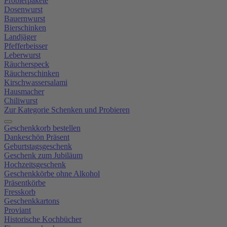
Probierpakete
Dosenwurst
Bauernwurst
Bierschinken
Landjäger
Pfefferbeisser
Leberwurst
Räucherspeck
Räucherschinken
Kirschwassersalami
Hausmacher
Chiliwurst
Zur Kategorie Schenken und Probieren
Geschenkkorb bestellen
Dankeschön Präsent
Geburtstagsgeschenk
Geschenk zum Jubiläum
Hochzeitsgeschenk
Geschenkkörbe ohne Alkohol
Präsentkörbe
Fresskorb
Geschenkkartons
Proviant
Historische Kochbücher