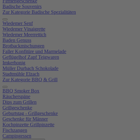
Firmengeschenke
Badische Souvenirs
Zur Kategorie Badische Spezialitäten
Wiedemer Senf
Wiedemer Vinaigrette
Wiedemer Meerrettich
Baden Genuss
Brotbackmischungen
Faller Konfitüre und Marmelade
Geflügelhof Zapf Teigwaren
Imkerhonig
Müller Durbach Schokolade
Stadtmühle Elzach
Zur Kategorie BBQ & Grill
BBQ Smoker Box
Räucherspäne
Dips zum Grillen
Grillgeschenke
Geburtstag - Grillgeschenke
Geschenke für Männer
Kochpinzette Grillpinzette
Fischzangen
Campingessen