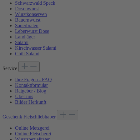
Schwarzwald Speck
Dosenwurst
Wurstkonserven
Bauernwurst
Sauerbraten
Leberwurst Dose
Landjäger
Salami
Kirschwasser Salami
Chili Salami
Service
Ihre Fragen - FAQ
Kontaktformular
Ratgeber / Blog
Über uns
Bilder Herkunft
Geschenk Fleischliebhaber
Online Metzgerei
Online Fleischerei
Wurstspezialitäten