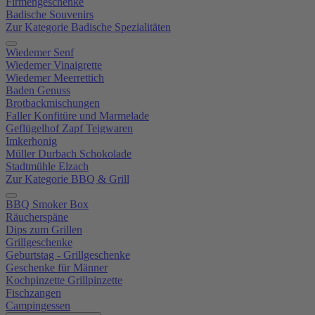
Firmengeschenke
Badische Souvenirs
Zur Kategorie Badische Spezialitäten
Wiedemer Senf
Wiedemer Vinaigrette
Wiedemer Meerrettich
Baden Genuss
Brotbackmischungen
Faller Konfitüre und Marmelade
Geflügelhof Zapf Teigwaren
Imkerhonig
Müller Durbach Schokolade
Stadtmühle Elzach
Zur Kategorie BBQ & Grill
BBQ Smoker Box
Räucherspäne
Dips zum Grillen
Grillgeschenke
Geburtstag - Grillgeschenke
Geschenke für Männer
Kochpinzette Grillpinzette
Fischzangen
Campingessen