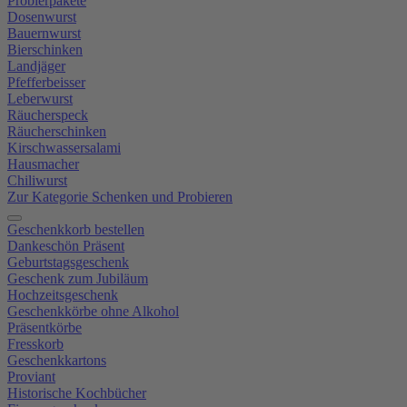
Probierpakete
Dosenwurst
Bauernwurst
Bierschinken
Landjäger
Pfefferbeisser
Leberwurst
Räucherspeck
Räucherschinken
Kirschwassersalami
Hausmacher
Chiliwurst
Zur Kategorie Schenken und Probieren
Geschenkkorb bestellen
Dankeschön Präsent
Geburtstagsgeschenk
Geschenk zum Jubiläum
Hochzeitsgeschenk
Geschenkkörbe ohne Alkohol
Präsentkörbe
Fresskorb
Geschenkkartons
Proviant
Historische Kochbücher