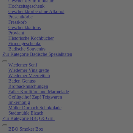
Geschenk zum Jubiläum
Hochzeitsgeschenk
Geschenkkörbe ohne Alkohol
Präsentkörbe
Fresskorb
Geschenkkartons
Proviant
Historische Kochbücher
Firmengeschenke
Badische Souvenirs
Zur Kategorie Badische Spezialitäten
Wiedemer Senf
Wiedemer Vinaigrette
Wiedemer Meerrettich
Baden Genuss
Brotbackmischungen
Faller Konfitüre und Marmelade
Geflügelhof Zapf Teigwaren
Imkerhonig
Müller Durbach Schokolade
Stadtmühle Elzach
Zur Kategorie BBQ & Grill
BBQ Smoker Box