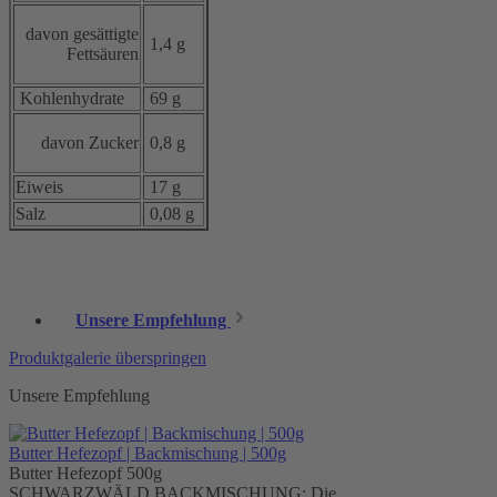
davon gesättigte
1,4 g
Fettsäuren
Kohlenhydrate
69 g
davon Zucker
0,8 g
Eiweis
17 g
Salz
0,08 g
Unsere Empfehlung
Produktgalerie überspringen
Unsere Empfehlung
Butter Hefezopf | Backmischung | 500g
Butter Hefezopf 500g
SCHWARZWÄLD BACKMISCHUNG: Die...