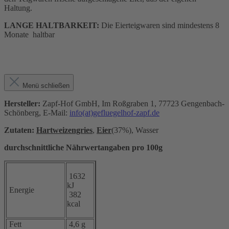
Haltung.
LANGE HALTBARKEIT:
Die Eierteigwaren sind mindestens 8
Monate haltbar
Menü schließen
Hersteller:
Zapf-Hof GmbH, Im Roßgraben 1, 77723 Gengenbach-
Schönberg, E-Mail:
info(at)gefluegelhof-zapf.de
Zutaten:
Hartweizengries
,
Eier
(37%), Wasser
durchschnittliche Nährwertangaben pro 100g
1632
kJ
Energie
382
kcal
Fett
4,6 g