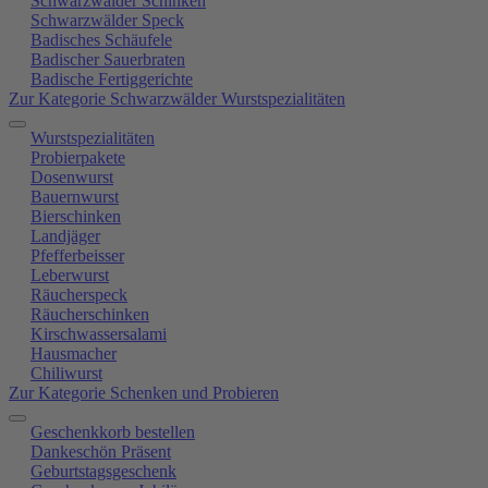
Schwarzwälder Schinken
Schwarzwälder Speck
Badisches Schäufele
Badischer Sauerbraten
Badische Fertiggerichte
Zur Kategorie Schwarzwälder Wurstspezialitäten
Wurstspezialitäten
Probierpakete
Dosenwurst
Bauernwurst
Bierschinken
Landjäger
Pfefferbeisser
Leberwurst
Räucherspeck
Räucherschinken
Kirschwassersalami
Hausmacher
Chiliwurst
Zur Kategorie Schenken und Probieren
Geschenkkorb bestellen
Dankeschön Präsent
Geburtstagsgeschenk