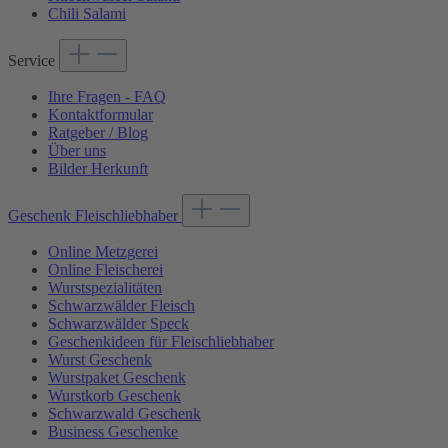
Chili Salami
Service
Ihre Fragen - FAQ
Kontaktformular
Ratgeber / Blog
Über uns
Bilder Herkunft
Geschenk Fleischliebhaber
Online Metzgerei
Online Fleischerei
Wurstspezialitäten
Schwarzwälder Fleisch
Schwarzwälder Speck
Geschenkideen für Fleischliebhaber
Wurst Geschenk
Wurstpaket Geschenk
Wurstkorb Geschenk
Schwarzwald Geschenk
Business Geschenke