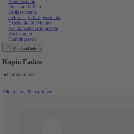
Räucherspäne
Dips zum Grillen
Grillgeschenke
Geburtstag - Grillgeschenke
Geschenke für Männer
Kochpinzette Grillpinzette
Fischzangen
Campingessen
Menü schließen
Kopie Faden
Schaufler GmbH
Bildergalerie überspringen