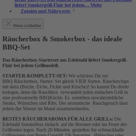
liefert Smokergrill-Flair bei jedem…
Mehr
Zutaten und Nährwerte
Menü schließen
Räucherbox & Smokerbox - das ideale
BBQ-Set
Das Räucherbox-Starterset aus Edelstahl liefert Smokergrill-
Flair bei jedem Grillmodell.
STARTER-KOMPLETT-SET:
Wir schicken Dir zur
BBQ Räucherbox, Starter- Set gleich VIER Sorten Räucherchips
mit dazu (Buche, Eiche, Fichte und Kirsche)! So kannst Du direkt
loslegen, denn die Rauchbox verwandelt jeden einfachen Grill in
eine professionelle BBQKüche. Es entstehen unwiderstehliche
Steaks, Würstchen und Ribs. Der aromatische Rauchgeruch lässt
jedem das Wasser im Mund zusammenlaufen.
BESTES RÄUCHERAROMA FÜR ALLE GRILLs:
Die
Edelstahl Smokerbox einfach auf die Brenner oder ins Feuer des
Grillrostes legen. Nach 20 Minuten genießen Sie schmackhafte
Grillaromen von Ihrem Gasgrill. Ob Spearrips, Hähnchen oder