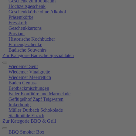
Geschenk zum Jubiläum
Hochzeitsgeschenk
Geschenkkörbe ohne Alkohol
Präsentkörbe
Fresskorb
Geschenkkartons
Proviant
Historische Kochbücher
Firmengeschenke
Badische Souvenirs
Zur Kategorie Badische Spezialitäten
Wiedemer Senf
Wiedemer Vinaigrette
Wiedemer Meerrettich
Baden Genuss
Brotbackmischungen
Faller Konfitüre und Marmelade
Geflügelhof Zapf Teigwaren
Imkerhonig
Müller Durbach Schokolade
Stadtmühle Elzach
Zur Kategorie BBQ & Grill
BBQ Smoker Box