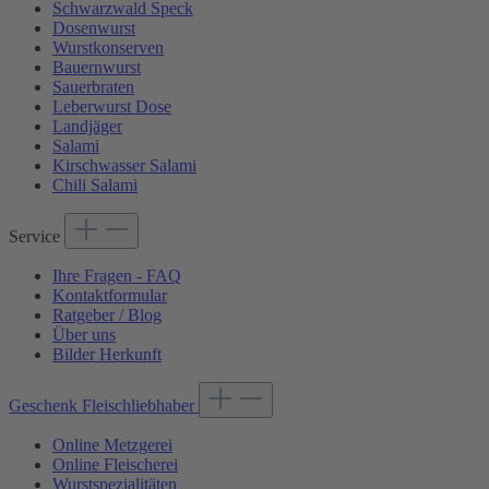
Schwarzwald Speck
Dosenwurst
Wurstkonserven
Bauernwurst
Sauerbraten
Leberwurst Dose
Landjäger
Salami
Kirschwasser Salami
Chili Salami
Service
Ihre Fragen - FAQ
Kontaktformular
Ratgeber / Blog
Über uns
Bilder Herkunft
Geschenk Fleischliebhaber
Online Metzgerei
Online Fleischerei
Wurstspezialitäten