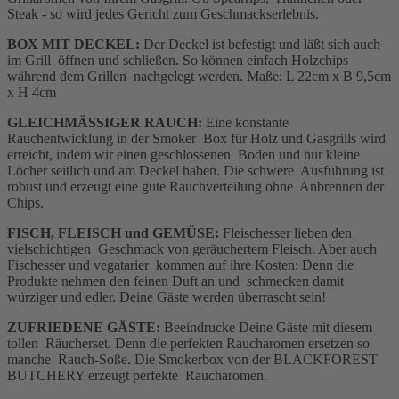
Steak - so wird jedes Gericht zum Geschmackserlebnis.
BOX MIT DECKEL:
Der Deckel ist befestigt und läßt sich auch
im Grill öffnen und schließen. So können einfach Holzchips
während dem Grillen nachgelegt werden. Maße: L 22cm x B 9,5cm
x H 4cm
GLEICHMÄSSIGER RAUCH:
Eine konstante
Rauchentwicklung in der Smoker Box für Holz und Gasgrills wird
erreicht, indem wir einen geschlossenen Boden und nur kleine
Löcher seitlich und am Deckel haben. Die schwere Ausführung ist
robust und erzeugt eine gute Rauchverteilung ohne Anbrennen der
Chips.
FISCH, FLEISCH und GEMÜSE:
Fleischesser lieben den
vielschichtigen Geschmack von geräuchertem Fleisch. Aber auch
Fischesser und vegatarier kommen auf ihre Kosten: Denn die
Produkte nehmen den feinen Duft an und schmecken damit
würziger und edler. Deine Gäste werden überrascht sein!
ZUFRIEDENE GÄSTE:
Beeindrucke Deine Gäste mit diesem
tollen Räucherset. Denn die perfekten Raucharomen ersetzen so
manche Rauch-Soße. Die Smokerbox von der BLACKFOREST
BUTCHERY erzeugt perfekte Raucharomen.