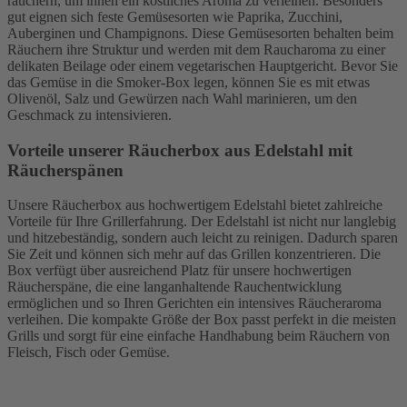
räuchern, um ihnen ein köstliches Aroma zu verleihen. Besonders
gut eignen sich feste Gemüsesorten wie Paprika, Zucchini,
Auberginen und Champignons. Diese Gemüsesorten behalten beim
Räuchern ihre Struktur und werden mit dem Raucharoma zu einer
delikaten Beilage oder einem vegetarischen Hauptgericht. Bevor Sie
das Gemüse in die Smoker-Box legen, können Sie es mit etwas
Olivenöl, Salz und Gewürzen nach Wahl marinieren, um den
Geschmack zu intensivieren.
Vorteile unserer Räucherbox aus Edelstahl mit
Räucherspänen
Unsere Räucherbox aus hochwertigem Edelstahl bietet zahlreiche
Vorteile für Ihre Grillerfahrung. Der Edelstahl ist nicht nur langlebig
und hitzebeständig, sondern auch leicht zu reinigen. Dadurch sparen
Sie Zeit und können sich mehr auf das Grillen konzentrieren. Die
Box verfügt über ausreichend Platz für unsere hochwertigen
Räucherspäne, die eine langanhaltende Rauchentwicklung
ermöglichen und so Ihren Gerichten ein intensives Räucheraroma
verleihen. Die kompakte Größe der Box passt perfekt in die meisten
Grills und sorgt für eine einfache Handhabung beim Räuchern von
Fleisch, Fisch oder Gemüse.