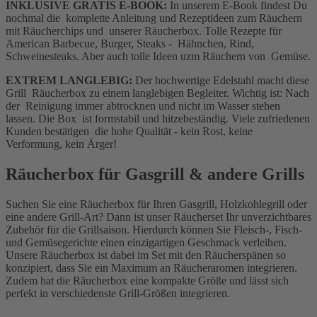
INKLUSIVE GRATIS E-BOOK:
In unserem E-Book findest Du
nochmal die komplette Anleitung und Rezeptideen zum Räuchern
mit Räucherchips und unserer Räucherbox. Tolle Rezepte für
American Barbecue, Burger, Steaks - Hähnchen, Rind,
Schweinesteaks. Aber auch tolle Ideen uzm Räuchern von Gemüse.
EXTREM LANGLEBIG:
Der hochwertige Edelstahl macht diese
Grill Räucherbox zu einem langlebigen Begleiter. Wichtig ist: Nach
der Reinigung immer abtrocknen und nicht im Wasser stehen
lassen. Die Box ist formstabil und hitzebeständig. Viele zufriedenen
Kunden bestätigen die hohe Qualität - kein Rost, keine
Verformung, kein Ärger!
Räucherbox für Gasgrill & andere Grills
Suchen Sie eine Räucherbox für Ihren Gasgrill, Holzkohlegrill oder
eine andere Grill-Art? Dann ist unser Räucherset Ihr unverzichtbares
Zubehör für die Grillsaison. Hierdurch können Sie Fleisch-, Fisch-
und Gemüsegerichte einen einzigartigen Geschmack verleihen.
Unsere Räucherbox ist dabei im Set mit den Räucherspänen so
konzipiert, dass Sie ein Maximum an Räucheraromen integrieren.
Zudem hat die Räucherbox eine kompakte Größe und lässt sich
perfekt in verschiedenste Grill-Größen integrieren.