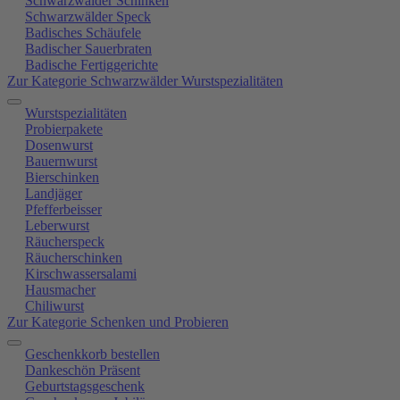
Schwarzwälder Schinken
Schwarzwälder Speck
Badisches Schäufele
Badischer Sauerbraten
Badische Fertiggerichte
Zur Kategorie Schwarzwälder Wurstspezialitäten
Wurstspezialitäten
Probierpakete
Dosenwurst
Bauernwurst
Bierschinken
Landjäger
Pfefferbeisser
Leberwurst
Räucherspeck
Räucherschinken
Kirschwassersalami
Hausmacher
Chiliwurst
Zur Kategorie Schenken und Probieren
Geschenkkorb bestellen
Dankeschön Präsent
Geburtstagsgeschenk